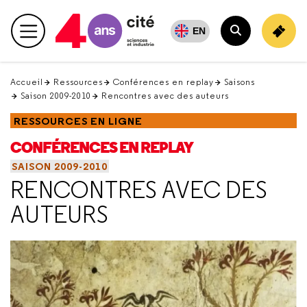
Retour
en
EN
Menu principal
haut
Rechercher
Accueil
Ressources
Conférences en replay
Saisons
Saison 2009-2010
Rencontres avec des auteurs
RESSOURCES EN LIGNE
CONFÉRENCES EN REPLAY
SAISON 2009-2010
RENCONTRES AVEC DES
AUTEURS