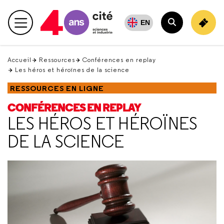
Retour
en
EN
Menu principal
haut
Rechercher
Accueil
Ressources
Conférences en replay
Les héros et héroïnes de la science
RESSOURCES EN LIGNE
CONFÉRENCES EN REPLAY
LES HÉROS ET HÉROÏNES
DE LA SCIENCE