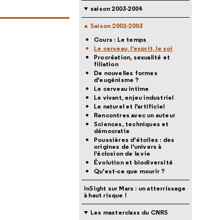
saison 2003-2004
Saison 2002-2003
Cours : Le temps
Le cerveau, l'esprit, le soi
Procréation, sexualité et
filiation
De nouvelles formes
d'eugénisme ?
Le cerveau intime
Le vivant, enjeu industriel
Le naturel et l'artificiel
Rencontres avec un auteur
Sciences, techniques et
démocratie
Poussières d'étoiles : des
origines de l'univers à
l'éclosion de la vie
Évolution et biodiversité
Qu'est-ce que mourir ?
InSight sur Mars : un atterrissage
à haut risque !
Les masterclass du CNRS