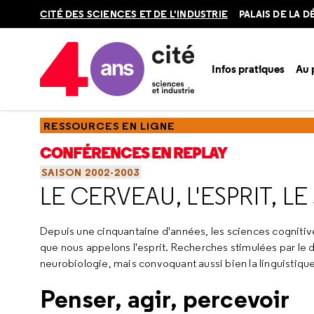
Retour
CITÉ DES SCIENCES ET DE L'INDUSTRIE
PALAIS DE LA 
en
haut
Infos pratiques
Au
Accueil
Ressources
Conférences en replay
Saisons
Sa
RESSOURCES EN LIGNE
CONFÉRENCES EN REPLAY
SAISON 2002-2003
LE CERVEAU, L'ESPRIT, LE
Depuis une cinquantaine d'années, les sciences cogniti
que nous appelons l'esprit. Recherches stimulées par le 
neurobiologie, mais convoquant aussi bien la linguistique
Penser, agir, percevoir