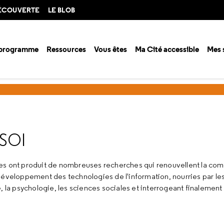
DÉCOUVERTE
LE BLOB
 programme
Ressources
Vous êtes
Ma Cité accessible
Mes 
ison 2002-2003
Le cerveau, l'esprit, le soi
 SOI
ves ont produit de nombreuses recherches qui renouvellent la co
développement des technologies de l'information, nourries par les
, la psychologie, les sciences sociales et interrogeant finalement 