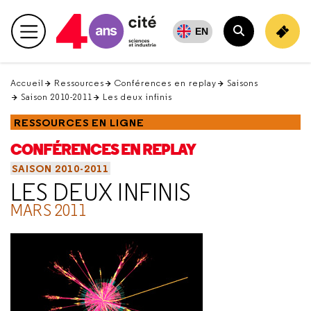
Retour
en
EN
Menu principal
haut
Rechercher
Accueil
Ressources
Conférences en replay
Saisons
Saison 2010-2011
Les deux infinis
RESSOURCES EN LIGNE
CONFÉRENCES EN REPLAY
SAISON 2010-2011
LES DEUX INFINIS
MARS 2011