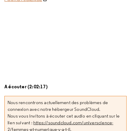
A écouter (2:02:17)
Nous rencontrons actuellement des problèmes de
connexion avec notre hébergeur SoundCloud.
Nous vous invitons à écouter cet audio en cliquant sur le
lien suivant :
https://soundcloud.com/universcience-
2/femmes-et-numerique-y-a-t-il
.