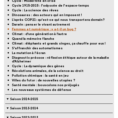
Cycle : Modernité en crise
Cycle 1915-2015 : l’odyssée de l’espace-temps
Cycle : La science des rêves
Dinosaures : des acteurs qui en imposent !
L'après COP21: qu'est-ce qui nous transportera demain?
Darwin : penser le vivant autrement
Femmes et numérique : y a-t-il un bug ?
Climat : d'une génération à l'autre
Quand la mémoire flanche
Climat : éléphants et grands singes, ça chauffe pour eux !
S’affranchir des automatismes
La mutation à l’écran
Diagnostic précoce : réflexion éthique autour de la maladie
d'Alzheimer
Cycle : La dynamique des gènes
Révolutions animales, de la science au droit
Pollution chimique : la santé en jeu
Villes du futur : de nouvelles utopies ?
Santé mentale : bousculons nos préjugés
Les nouveaux systèmes de défense
Saison 2014-2015
Saison 2013-2014
Saison 2012-2013