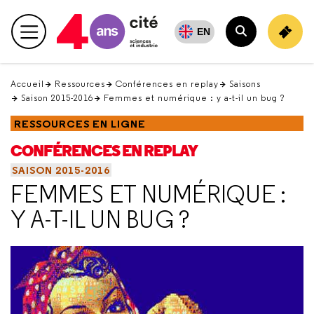
Retour
en
EN
Menu principal
haut
Rechercher
Accueil
Ressources
Conférences en replay
Saisons
Saison 2015-2016
Femmes et numérique : y a-t-il un bug ?
RESSOURCES EN LIGNE
CONFÉRENCES EN REPLAY
SAISON 2015-2016
FEMMES ET NUMÉRIQUE :
Y A-T-IL UN BUG ?