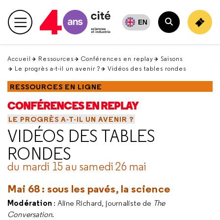
Retour
en
EN
Menu principal
haut
Rechercher
Accueil
Ressources
Conférences en replay
Saisons
Le progrès a-t-il un avenir ?
Vidéos des tables rondes
RESSOURCES EN LIGNE
CONFÉRENCES EN REPLAY
LE PROGRÈS A-T-IL UN AVENIR ?
VIDÉOS DES TABLES
RONDES
du mardi 15 au samedi 26 mai
Mai 68 : sous les pavés, la science
Modération
: Aline Richard, journaliste de
The
Conversation
.