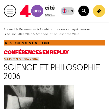
Retour
en
EN
Menu principal
haut
Rechercher
Accueil
Ressources
Conférences en replay
Saisons
Saison 2005-2006
Science et philosophie 2006
RESSOURCES EN LIGNE
CONFÉRENCES EN REPLAY
SAISON 2005-2006
SCIENCE ET PHILOSOPHIE
2006