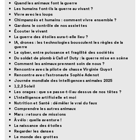
Quand les animaux font la guerre
Les humains font-ils la guerre au vivant ?
Vivre avec les loups
Chimpanzés et humains : comment vivre ensemble ?
Gardons le contrôle de nos assiettes
Écouter le vivant
La guerre des étoiles aura-t-elle lieu ?
IA, drones : les technologies bousculent les règles de la
guerre
Le cyber, entre puissance et fragilité des sociétés
Du soldat de plomb à Call of Duty : la guerre mise en scène
Comment les animaux prennent soin de nous ?
Rencontre avec la pilote de chasse Virginie Guyot
Rencontre avec l'astronaute Sophie Adenot
Journée mondiale des intelligences animales 2025
1,2,3 Soleil
Les orages : que se passe-t-il au dessus de nos têtes ?
L'intelligence artificielle et moi
Nutrition et Santé : démêler le vrai du faux
Comprendre les autres animaux
Mars : retours de missions
À vélo : quelle aventure !
La naissance des étoiles
Regarder les danses
Le monde des grottes