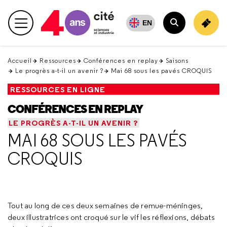
Retour
en
EN
haut
Accueil
Ressources
Conférences en replay
Saisons
Le progrès a-t-il un avenir ?
Mai 68 sous les pavés CROQUIS
RESSOURCES EN LIGNE
CONFÉRENCES EN REPLAY
LE PROGRÈS A-T-IL UN AVENIR ?
MAI 68 SOUS LES PAVÉS
CROQUIS
Tout au long de ces deux semaines de remue-méninges,
deux illustratrices ont croqué sur le vif les réflexions, débats