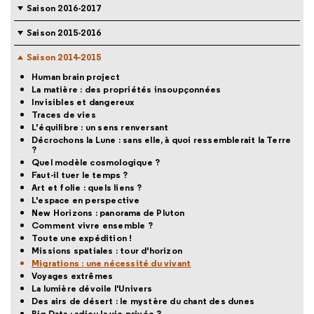
Saison 2016-2017
Saison 2015-2016
Saison 2014-2015
Human brain project
La matière : des propriétés insoupçonnées
Invisibles et dangereux
Traces de vies
L’équilibre : un sens renversant
Décrochons la Lune : sans elle, à quoi ressemblerait la Terre
?
Quel modèle cosmologique ?
Faut-il tuer le temps ?
Art et folie : quels liens ?
L'espace en perspective
New Horizons : panorama de Pluton
Comment vivre ensemble ?
Toute une expédition !
Missions spatiales : tour d'horizon
Migrations : une nécessité du vivant
Voyages extrêmes
La lumière dévoile l'Univers
Des airs de désert : le mystère du chant des dunes
Big Data : adieu la vie privée ?