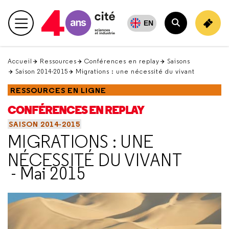
Retour
en
EN
Menu principal
haut
Rechercher
Accueil
Ressources
Conférences en replay
Saisons
Saison 2014-2015
Migrations : une nécessité du vivant
RESSOURCES EN LIGNE
CONFÉRENCES EN REPLAY
SAISON 2014-2015
MIGRATIONS : UNE
NÉCESSITÉ DU VIVANT
- Mai 2015