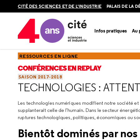
Retour
CITÉ DES SCIENCES ET DE L'INDUSTRIE
PALAIS DE LA 
en
haut
Infos pratiques
Au
Accueil
Ressources
Conférences en replay
Saisons
Sa
RESSOURCES EN LIGNE
CONFÉRENCES EN REPLAY
SAISON 2017-2018
TECHNOLOGIES : ATTENT
Les technologies numériques modifient notre société et l
supplanterait celle de l’humain. Dans le secteur énergét
ruptures technologiques, politiques, économiques ou soc
Bientôt dominés par nos