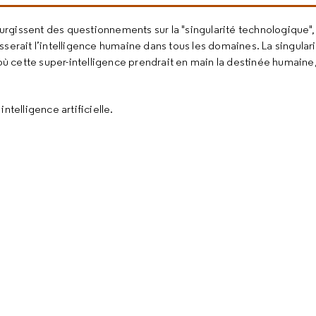
surgissent des questionnements sur la "singularité technologique", 
rpasserait l’intelligence humaine dans tous les domaines. La singula
où cette super-intelligence prendrait en main la destinée humaine,
ntelligence artificielle.