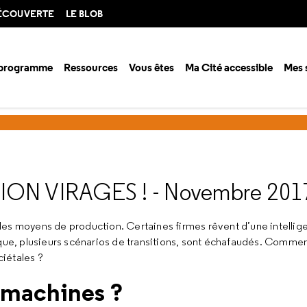
DÉCOUVERTE
LE BLOB
 programme
Ressources
Vous êtes
Ma Cité accessible
Mes 
ison 2017-2018
Technologies : attention virages !
ION VIRAGES !
- Novembre 201
es moyens de production. Certaines firmes rêvent d’une intelligen
ique, plusieurs scénarios de transitions, sont échafaudés. Commen
iétales ?
 machines ?