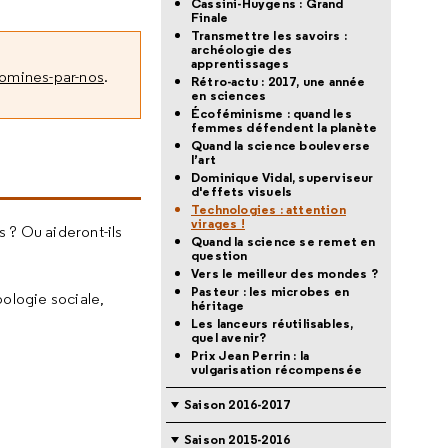
Cassini-Huygens : Grand
Finale
Transmettre les savoirs :
archéologie des
apprentissages
domines-par-nos
.
Rétro-actu : 2017, une année
en sciences
Écoféminisme : quand les
femmes défendent la planète
Quand la science bouleverse
l’art
Dominique Vidal, superviseur
d'effets visuels
Technologies : attention
virages !
s ? Ou aideront-ils
Quand la science se remet en
question
Vers le meilleur des mondes ?
Pasteur : les microbes en
pologie sociale,
héritage
Les lanceurs réutilisables,
quel avenir?
Prix Jean Perrin : la
vulgarisation récompensée
Saison 2016-2017
Saison 2015-2016