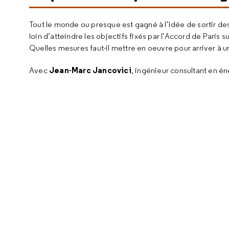
Tout le monde ou presque est gagné à l’idée de sortir d
loin d’atteindre les objectifs fixés par l’Accord de Pari
Quelles mesures faut-il mettre en oeuvre pour arriver à u
Jean-Marc Jancovici
Avec
, ingénieur consultant en én