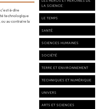
LES HÉROS ET HÉROÏNES DE
LA SCIENCE
c’est-à-dire
rité technologique
LE TEMPS
 ou au contraire la
SANTÉ
SCIENCES HUMAINES
SOCIÉTÉ
TERRE ET ENVIRONNEMENT
TECHNIQUES ET NUMÉRIQUE
UNIVERS
ARTS ET SCIENCES