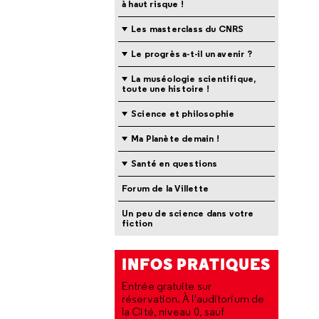
à haut risque !
Les masterclass du CNRS
Le progrès a-t-il un avenir ?
La muséologie scientifique,
toute une histoire !
Science et philosophie
Ma Planète demain !
Santé en questions
Forum de la Villette
Un peu de science dans votre
fiction
INFOS PRATIQUES
Entrée gratuite sur
réservation. À l'auditorium de
la Cité, niveau 0, sauf