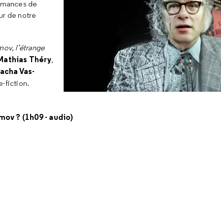
ormances de
r de notre
mov, l’étrange
Mathias Théry
,
acha Vas-
-fiction.
imov ? (1h09 - audio)