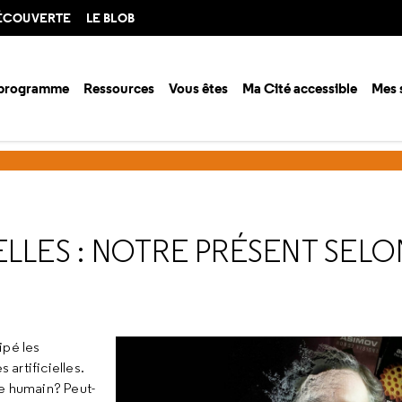
DÉCOUVERTE
LE BLOB
 programme
Ressources
Vous êtes
Ma Cité accessible
Mes 
ison 2023-2024
Intelligences artificielles : notre présent selon Asimov
ELLES : NOTRE PRÉSENT SELO
ipé les
artificielles.
re humain? Peut-