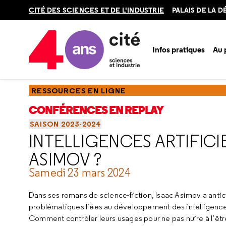
Retour
CITÉ DES SCIENCES ET DE L'INDUSTRIE
PALAIS DE LA 
en
haut
Infos pratiques
Au
Accueil
Ressources
Conférences en replay
Saisons
Sa
RESSOURCES EN LIGNE
CONFÉRENCES EN REPLAY
SAISON 2023-2024
INTELLIGENCES ARTIFICI
ASIMOV ?
Samedi 23 mars 2024
Dans ses romans de science-fiction, Isaac Asimov a antic
problématiques liées au développement des intelligences 
Comment contrôler leurs usages pour ne pas nuire à l’êt