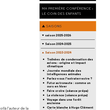
MA PREMIÈRE CONFÉRENCE :
LE COIN DES ENFANTS
SAISONS
saison 2025-2026
Saison 2024-2025
Saison 2023-2024
Traînées de condensation des
avions : origine et impact
climatique
Journée mondiale des
intelligences animales
Parlez-vous l’extraterrestre ?
Futur astronaute : comme un
ours en hiver
Faire croire (séance prépa)
La violence (séance prépa)
Voyage dans une forêt
ancienne
Carte blanche à Hugo Clément
là l'auteur de la