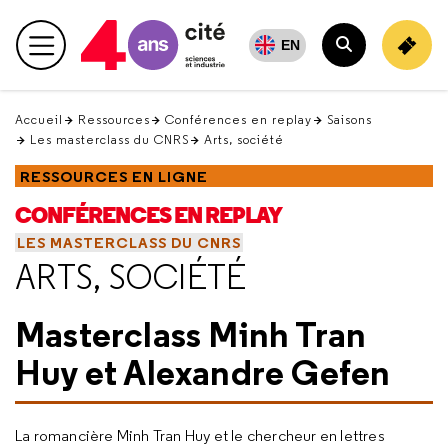
Retour
en
EN
Menu principal
haut
Rechercher
Accueil
Ressources
Conférences en replay
Saisons
Les masterclass du CNRS
Arts, société
RESSOURCES EN LIGNE
CONFÉRENCES EN REPLAY
LES MASTERCLASS DU CNRS
ARTS, SOCIÉTÉ
Masterclass Minh Tran
Huy et Alexandre Gefen
La romancière Minh Tran Huy et le chercheur en lettres