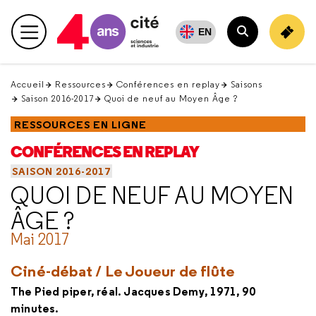
Retour
en
EN
Menu principal
haut
Rechercher
Accueil
Ressources
Conférences en replay
Saisons
Saison 2016-2017
Quoi de neuf au Moyen Âge ?
RESSOURCES EN LIGNE
CONFÉRENCES EN REPLAY
SAISON 2016-2017
QUOI DE NEUF AU MOYEN
ÂGE ?
Mai 2017
Ciné-débat /
Le Joueur de flûte
The Pied piper, réal. Jacques Demy, 1971, 90
minutes.