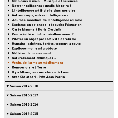
Main dans la main… Musique et sciences
Notre intelligence : quelle histoire !
L'intelligence artificielle dans nos vies
Autres corps, autres intelligences
Journée mondiale de l'intelligence animale
Sexisme en sciences : résoudre l'équation
Carte blanche à Boris Cyrulnik
Post-vérité et infox : où allons-nous ?
Piloter un objet par l'activité cérébrale
Humains, baleines, forêts, tracent la route
Explique-moi le microbiote
Maîtriser le mouvement
Naturellement chimiques...
Venin, de l'arme au médicament
Remuer ciel et Terre
Il y a 50 ans, on a marché sur la Lune
Azar Khalatbari - Prix Jean Perrin
Saison 2017-2018
Saison 2016-2017
Saison 2015-2016
Saison 2014-2015