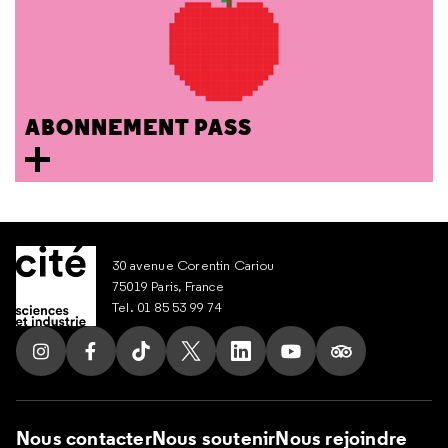
ABONNEMENT PASS
30 avenue Corentin Cariou
75019 Paris, France
Tel. 01 85 53 99 74
Suivez nous sur Instagram
Suivez nous sur Facebook
Suivez nous sur Tik Tok
Suivez nous sur X
Suivez nous sur LinkedIn
Suivez nous sur Yout
Suivez nous su
Nous contacter
Nous soutenir
Nous rejoindre