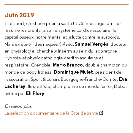
Juin 2019
« Le sport, c’est bon pour la santé ! » Ce message familier
résume les bienfaits sur le système cardiovasculaire, le
capital osseux, notre mental et la lutte contre le surpoids.
Samuel Vergès
Mais existe-t-il des risques ?
Avec:
, docteur
en physiologie, chercheur Inserm au sein du laboratoire
Hypoxie et physiopathologie cardiovasculaire et
Mario Bracco
respiratoire, Grenoble,
, double champion du
Dominique Mulet
monde de body fitness,
, président de
Eva
l'association Sport & Loisirs Bourgogne-Franche-Comté,
Lacheray
, fleurettiste, championne du monde junior, Débat
Eli Flory
animé par
En savoir plus
:
La sélection documentaire de la Cité de santé