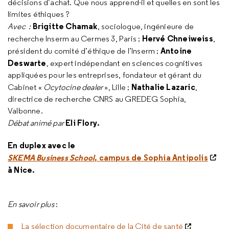
décisions d’achat. Que nous apprend-il et quelles en sont les
limites éthiques ?
Brigitte Chamak
Avec :
, sociologue, ingénieure de
Hervé Chneiweiss
recherche Inserm au Cermes 3, Paris ;
,
Antoine
président du comité d’éthique de l’Inserm ;
Deswarte
, expert indépendant en sciences cognitives
appliquées pour les entreprises, fondateur et gérant du
Nathalie Lazaric
Cabinet «
Ocytocine dealer
», Lille ;
,
directrice de recherche CNRS au GREDEG Sophia,
Valbonne.
Eli Flory.
Débat animé par
En duplex avec le
SKEMA Business School
, campus de Sophia Antipolis
à Nice.
En savoir plus
:
La sélection documentaire de la Cité de santé