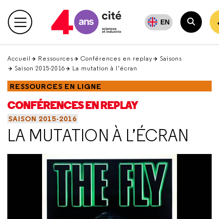
Retour
en
EN
Menu principal
haut
Recher
Accueil
Ressources
Conférences en replay
Saisons
Saison 2015-2016
La mutation à l’écran
RESSOURCES EN LIGNE
CONFÉRENCES EN REPLAY
SAISON 2015-2016
LA MUTATION À L’ÉCRAN