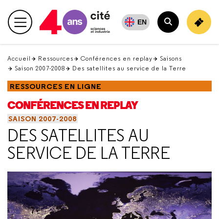
Retour
en
EN
Menu principal
haut
Rechercher
Accueil
Ressources
Conférences en replay
Saisons
Saison 2007-2008
Des satellites au service de la Terre
RESSOURCES EN LIGNE
CONFÉRENCES EN REPLAY
SAISON 2007-2008
DES SATELLITES AU
SERVICE DE LA TERRE