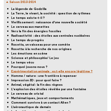
Saison 2013-2014
La légende de Godzilla
La Terre, le vivant, la société : question de rythmes
Le temps existe-t-il ?
Vieillissement : naissance d'une nouvelle société
Le cerveau aux manettes
Vers la fin des énergies fossiles
Radioactivité : des étoiles aux centrales nucléaires
Le temps du progrès
Rosetta, un vaisseau pour une comète
Rosetta: à la recherche de nos origines
Les émotions en scène
Science et philosophie/ Le jeu
Le temps vécu
Pourquoi jouons-nous ?
Expérimentation animale : est-elle encore légitime ?
Homme / nature : une frontière à repenser
Impression 3D : pour quoi faire ?
Animal, végétal : la fin des règnes
L’explosion des étoiles révélée par une fontaine
Le cerveau de cristal
Mathématiques, jeux et comportements
Comment survivre à un contact Alien ?
L'aéronautique de demain