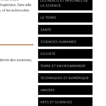
LES HÉROS ET HÉROÏNES DE
ingénieur. Sans elle
LA SCIENCE
 ni les autoroutes
LE TEMPS
SANTÉ
SCIENCES HUMAINES
SOCIÉTÉ
adémie des sciences.
TERRE ET ENVIRONNEMENT
TECHNIQUES ET NUMÉRIQUE
UNIVERS
ARTS ET SCIENCES