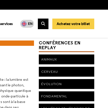
services
Achetez votre billet
EN
Rechercher
CONFÉRENCES EN
REPLAY
ANIMAUX
CERVEAU
 : la lumière est
ÉVOLUTION
sant le photon,
physique quantique
é onde-particule à
FONDAMENTAL
s sont à la base
me dans ses