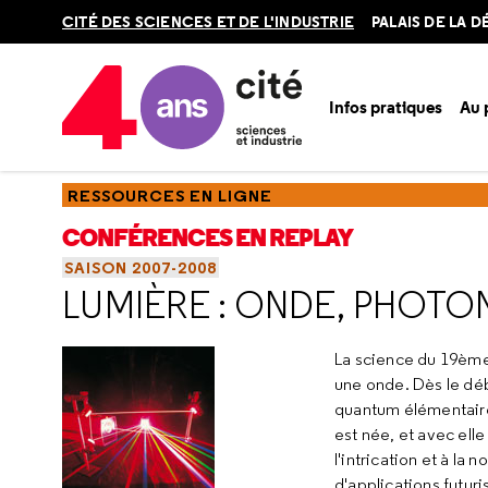
Retour
CITÉ DES SCIENCES ET DE L'INDUSTRIE
PALAIS DE LA 
en
haut
Infos pratiques
Au
Accueil
Ressources
Conférences en replay
Saisons
Sa
RESSOURCES EN LIGNE
CONFÉRENCES EN REPLAY
SAISON 2007-2008
LUMIÈRE : ONDE, PHOTO
La science du 19ème 
une onde. Dès le déb
quantum élémentaire
est née, et avec ell
l'intrication et à la
d'applications futu