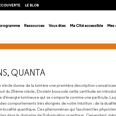
DÉCOUVERTE
LE BLOB
 programme
Ressources
Vous êtes
Ma Cité accessible
Mes 
ison 2007-2008
Lumière : onde, photons, quanta
NS, QUANTA
siècle donne de la lumière une première description convaincante
ut du 20ème siècle, Einstein bouscule cette certitude en introdui
 d'énergie lumineuse qui se comporte comme une particule. La 
e des comportements très éloignés de notre intuition : de la dualit
 non-localité quantique. Ces phénomènes qui fascinent les physicien
ristes dans le domaine de l'information quantique. Cependant, mê