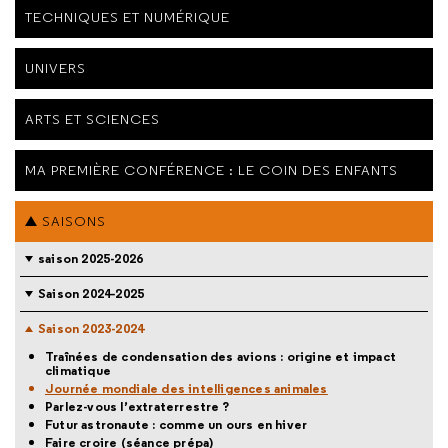
TECHNIQUES ET NUMÉRIQUE
UNIVERS
ARTS ET SCIENCES
MA PREMIÈRE CONFÉRENCE : LE COIN DES ENFANTS
SAISONS
saison 2025-2026
Saison 2024-2025
Saison 2023-2024
Traînées de condensation des avions : origine et impact
climatique
Journée mondiale des intelligences animales
Parlez-vous l’extraterrestre ?
Futur astronaute : comme un ours en hiver
Faire croire (séance prépa)