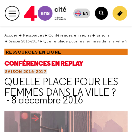
Retour
en
EN
Menu principal
haut
Rechercher
Accueil
Ressources
Conférences en replay
Saisons
Saison 2016-2017
Quelle place pour les femmes dans la ville ?
RESSOURCES EN LIGNE
CONFÉRENCES EN REPLAY
SAISON 2016-2017
QUELLE PLACE POUR LES
FEMMES DANS LA VILLE ?
- 8 décembre 2016