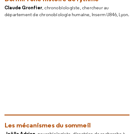
Claude Gronfier
, chronobiologiste, chercheur au
département de chronobiologie humaine, Inserm U846, Lyon.
Les mécanismes du sommeil
Joëlle Adrien
, neurobiologiste, directrice de recherche à