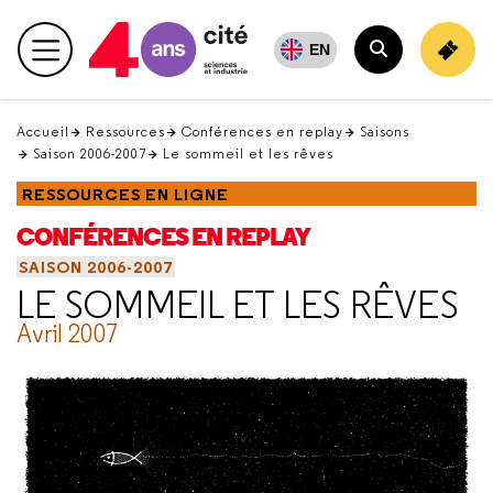
Retour
en
EN
Menu principal
haut
Rechercher
Accueil
Ressources
Conférences en replay
Saisons
Saison 2006-2007
Le sommeil et les rêves
RESSOURCES EN LIGNE
CONFÉRENCES EN REPLAY
SAISON 2006-2007
LE SOMMEIL ET LES RÊVES
Avril 2007