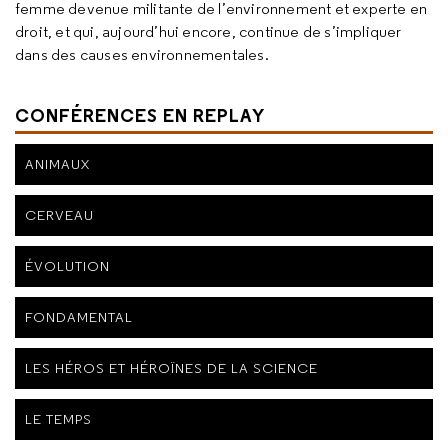
femme devenue militante de l’environnement et experte en
droit, et qui, aujourd’hui encore, continue de s’impliquer
dans des causes environnementales.
CONFÉRENCES EN REPLAY
ANIMAUX
CERVEAU
ÉVOLUTION
FONDAMENTAL
LES HÉROS ET HÉROÏNES DE LA SCIENCE
LE TEMPS