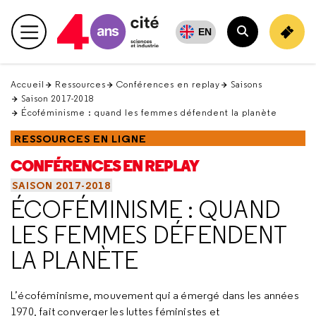
Retour
en
EN
Menu principal
haut
Rechercher
Accueil
Ressources
Conférences en replay
Saisons
Saison 2017-2018
Écoféminisme : quand les femmes défendent la planète
RESSOURCES EN LIGNE
CONFÉRENCES EN REPLAY
SAISON 2017-2018
ÉCOFÉMINISME : QUAND
LES FEMMES DÉFENDENT
LA PLANÈTE
L’écoféminisme, mouvement qui a émergé dans les années
1970, fait converger les luttes féministes et