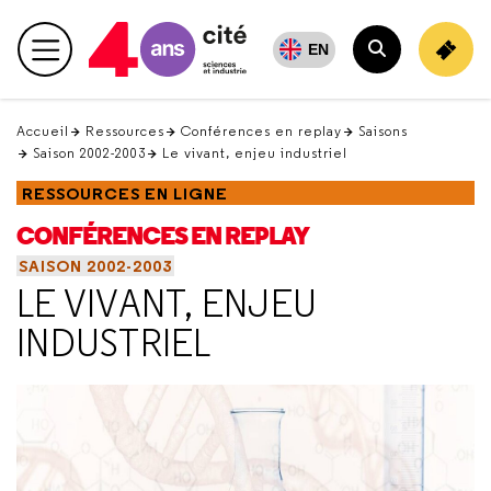
Retour
en
EN
Menu principal
haut
Rechercher
Accueil
Ressources
Conférences en replay
Saisons
Saison 2002-2003
Le vivant, enjeu industriel
RESSOURCES EN LIGNE
CONFÉRENCES EN REPLAY
SAISON 2002-2003
LE VIVANT, ENJEU
INDUSTRIEL