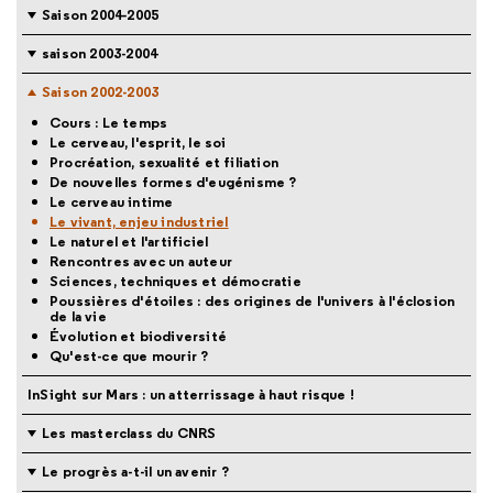
Saison 2004-2005
saison 2003-2004
Saison 2002-2003
Cours : Le temps
Le cerveau, l'esprit, le soi
Procréation, sexualité et filiation
De nouvelles formes d'eugénisme ?
Le cerveau intime
Le vivant, enjeu industriel
Le naturel et l'artificiel
Rencontres avec un auteur
Sciences, techniques et démocratie
Poussières d'étoiles : des origines de l'univers à l'éclosion
de la vie
Évolution et biodiversité
Qu'est-ce que mourir ?
InSight sur Mars : un atterrissage à haut risque !
Les masterclass du CNRS
Le progrès a-t-il un avenir ?