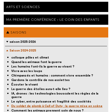
ARTS ET SCIENCES
MA PREMIÈRE CONFÉRENCE : LE COIN DES ENFANTS
SAISONS
saison 2025-2026
Saison 2024-2025
colloque pôles et climat
Quand les animaux font la guerre
Les humains font-ils la guerre au vivant ?
Vivre avec les loups
Chimpanzés et humains : comment vivre ensemble ?
Gardons le contrôle de nos assiettes
Écouter le vivant
La guerre des étoiles aura-t-elle lieu ?
IA, drones : les technologies bousculent les règles de la
guerre
Le cyber, entre puissance et fragilité des sociétés
Du soldat de plomb à Call of Duty : la guerre mise en scène
Comment les animaux prennent soin de nous ?