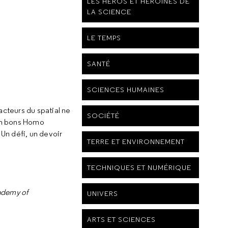
LES HÉROS ET HÉROÏNES DE
LA SCIENCE
LE TEMPS
SANTÉ
SCIENCES HUMAINES
acteurs du spatial ne
SOCIÉTÉ
 en bons Homo
 Un défi, un devoir
TERRE ET ENVIRONNEMENT
TECHNIQUES ET NUMÉRIQUE
ademy of
UNIVERS
ARTS ET SCIENCES