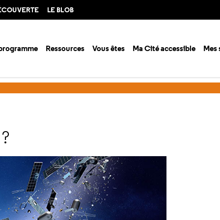
DÉCOUVERTE
LE BLOB
 programme
Ressources
Vous êtes
Ma Cité accessible
Mes 
ison 2019-2020
L’espace, une poubelle ?
 ?