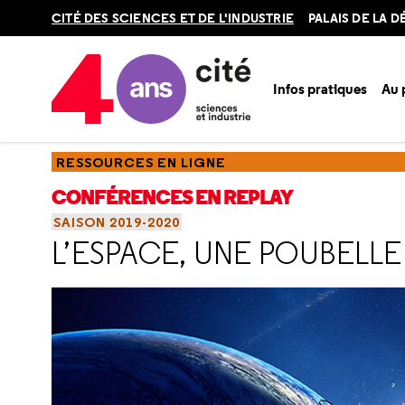
Retour
CITÉ DES SCIENCES ET DE L'INDUSTRIE
PALAIS DE LA 
en
haut
Infos pratiques
Au
Accueil
Ressources
Conférences en replay
Saisons
Sa
RESSOURCES EN LIGNE
CONFÉRENCES EN REPLAY
SAISON 2019-2020
L’ESPACE, UNE POUBELLE