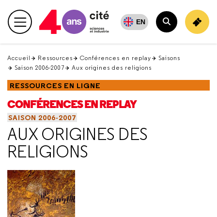
Retour
en
EN
Menu principal
haut
Rechercher
Accueil
Ressources
Conférences en replay
Saisons
Saison 2006-2007
Aux origines des religions
RESSOURCES EN LIGNE
CONFÉRENCES EN REPLAY
SAISON 2006-2007
AUX ORIGINES DES
RELIGIONS