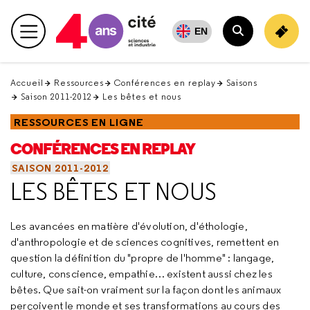
Retour
en
EN
Menu principal
haut
Rechercher
Accueil
Ressources
Conférences en replay
Saisons
Saison 2011-2012
Les bêtes et nous
RESSOURCES EN LIGNE
CONFÉRENCES EN REPLAY
SAISON 2011-2012
LES BÊTES ET NOUS
Les avancées en matière d'évolution, d'éthologie,
d'anthropologie et de sciences cognitives, remettent en
question la définition du "propre de l'homme" : langage,
culture, conscience, empathie… existent aussi chez les
bêtes. Que sait-on vraiment sur la façon dont les animaux
perçoivent le monde et ses transformations au cours des