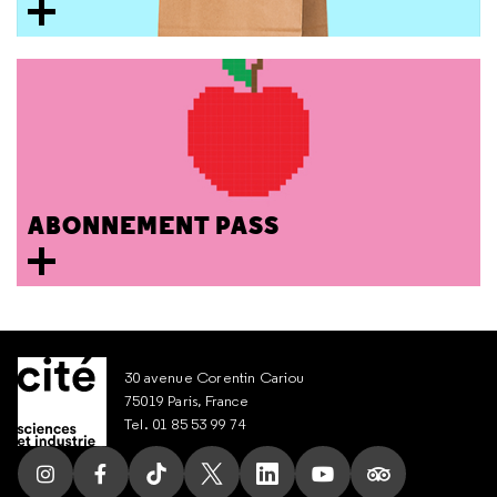
ABONNEMENT PASS
30 avenue Corentin Cariou
75019 Paris, France
Tel. 01 85 53 99 74
Suivez nous sur Instagram
Suivez nous sur Facebook
Suivez nous sur Tik Tok
Suivez nous sur X
Suivez nous sur LinkedIn
Suivez nous sur Yout
Suivez nous su