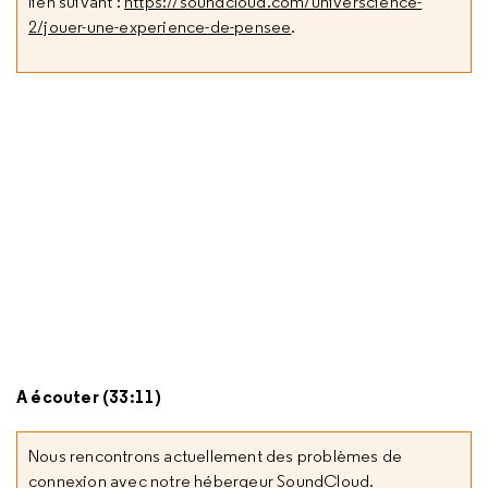
lien suivant :
https://soundcloud.com/universcience-
2/jouer-une-experience-de-pensee
.
A écouter (33:11)
Nous rencontrons actuellement des problèmes de
connexion avec notre hébergeur SoundCloud.