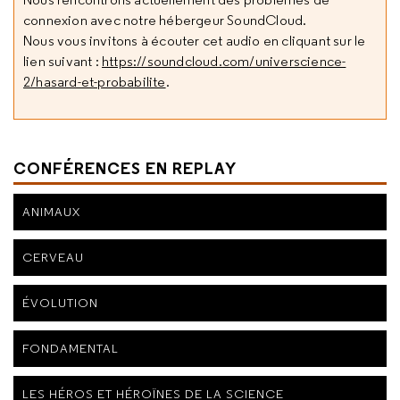
connexion avec notre hébergeur SoundCloud.
Nous vous invitons à écouter cet audio en cliquant sur le
lien suivant :
https://soundcloud.com/universcience-
2/hasard-et-probabilite
.
CONFÉRENCES EN REPLAY
ANIMAUX
CERVEAU
ÉVOLUTION
FONDAMENTAL
LES HÉROS ET HÉROÏNES DE LA SCIENCE