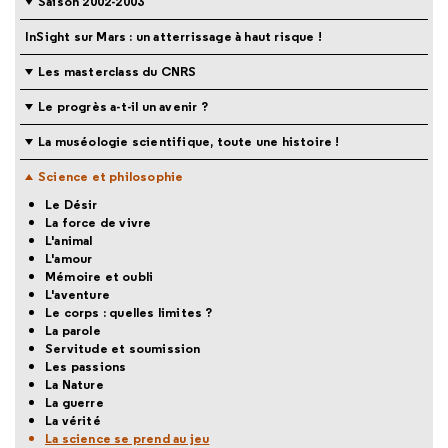
Saison 2002-2003
InSight sur Mars : un atterrissage à haut risque !
Les masterclass du CNRS
Le progrès a-t-il un avenir ?
La muséologie scientifique, toute une histoire !
Science et philosophie
Le Désir
La force de vivre
L'animal
L'amour
Mémoire et oubli
L'aventure
Le corps : quelles limites ?
La parole
Servitude et soumission
Les passions
La Nature
La guerre
La vérité
La science se prend au jeu