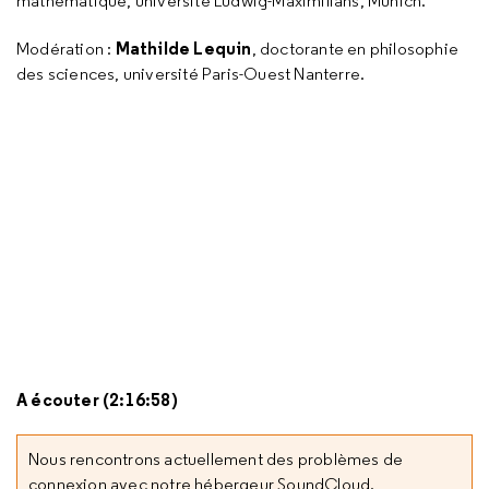
mathématique, université Ludwig-Maximilians, Munich.
Mathilde Lequin
Modération :
, doctorante en philosophie
des sciences, université Paris-Ouest Nanterre.
A écouter (2:16:58)
Nous rencontrons actuellement des problèmes de
connexion avec notre hébergeur SoundCloud.