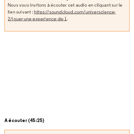
Nous vous invitons à écouter cet audio en cliquant sur le
lien suivant :
https://soundcloud.com/universcience-
2/jouer-une-experience-de-1
.
A écouter (45:25)