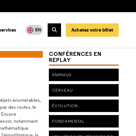
services
Achetez votre billet
EN
Rechercher
CONFÉRENCES EN
REPLAY
ANIMAUX
CERVEAU
 objets énumérables,
ÉVOLUTION
par des routes, le
. Encore
r essor, notamment
FONDAMENTAL
e mathématique
l'algorithmique, la