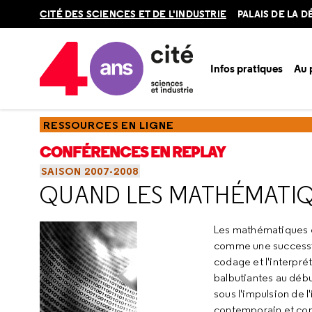
Retour
CITÉ DES SCIENCES ET DE L'INDUSTRIE
PALAIS DE LA 
en
haut
Infos pratiques
Au
Accueil
Ressources
Conférences en replay
Saisons
Sa
RESSOURCES EN LIGNE
CONFÉRENCES EN REPLAY
SAISON 2007-2008
QUAND LES MATHÉMATIQ
Les mathématiques d
comme une succession
codage et l'interpré
balbutiantes au débu
sous l'impulsion de 
contemporain et conc