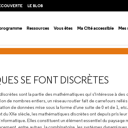
DÉCOUVERTE
LE BLOB
 programme
Ressources
Vous êtes
Ma Cité accessible
Mes 
ison 2007-2008
Quand les mathématiques se font discrètes
UES SE FONT DISCRÈTES
iscrètes sont la partie des mathématiques qui s'intéresse à des
 de nombres entiers, un réseau routier fait de carrefours reliés 
tation de données mise sous la forme d'une suite de 0 et de 1, etc
t du XXe siècle, les mathématiques discrètes ont depuis pris leu
l'informatique. Elles constituent un élément essentiel du paysag
ernent, entre autres, la combinatoire, les systèmes dynamiques, 