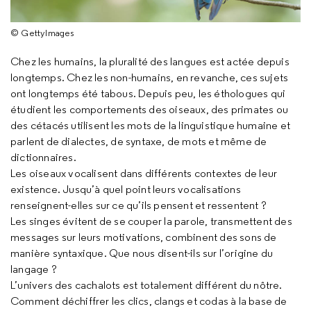
© GettyImages
Chez les humains, la pluralité des langues est actée depuis
longtemps. Chez les non-humains, en revanche, ces sujets
ont longtemps été tabous. Depuis peu, les éthologues qui
étudient les comportements des oiseaux, des primates ou
des cétacés utilisent les mots de la linguistique humaine et
parlent de dialectes, de syntaxe, de mots et même de
dictionnaires.
Les oiseaux vocalisent dans différents contextes de leur
existence. Jusqu’à quel point leurs vocalisations
renseignent-elles sur ce qu’ils pensent et ressentent ?
Les singes évitent de se couper la parole, transmettent des
messages sur leurs motivations, combinent des sons de
manière syntaxique. Que nous disent-ils sur l’origine du
langage ?
L’univers des cachalots est totalement différent du nôtre.
Comment déchiffrer les clics, clangs et codas à la base de