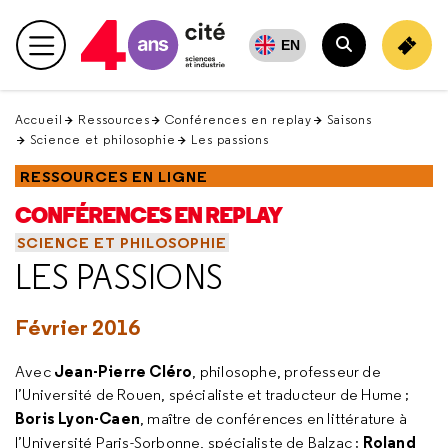
Retour
en
EN
Menu principal
haut
Rechercher
Accueil
Ressources
Conférences en replay
Saisons
Science et philosophie
Les passions
RESSOURCES EN LIGNE
CONFÉRENCES EN REPLAY
SCIENCE ET PHILOSOPHIE
LES PASSIONS
Février 2016
Jean-Pierre Cléro
Avec
, philosophe, professeur de
l’Université de Rouen, spécialiste et traducteur de Hume ;
Boris Lyon-Caen
, maître de conférences en littérature à
Roland
l’Université Paris-Sorbonne, spécialiste de Balzac ;