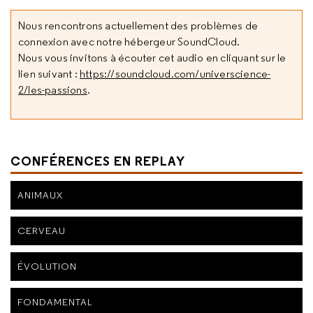
Nous rencontrons actuellement des problèmes de
connexion avec notre hébergeur SoundCloud.
Nous vous invitons à écouter cet audio en cliquant sur le
lien suivant :
https://soundcloud.com/universcience-
2/les-passions
.
CONFÉRENCES EN REPLAY
ANIMAUX
CERVEAU
ÉVOLUTION
FONDAMENTAL