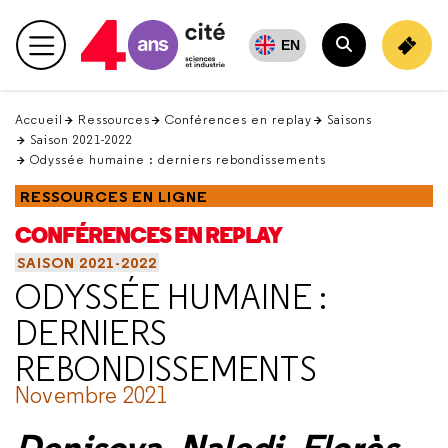
Retour
en
EN
Menu principal
haut
Rechercher
Accueil
Ressources
Conférences en replay
Saisons
Saison 2021-2022
Odyssée humaine : derniers rebondissements
RESSOURCES EN LIGNE
CONFÉRENCES EN REPLAY
SAISON 2021-2022
ODYSSÉE HUMAINE :
DERNIERS
REBONDISSEMENTS
Novembre 2021
Denisova, Naledi, Florès
,