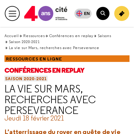
Retour
en
EN
Menu principal
haut
Rechercher
Accueil
Ressources
Conférences en replay
Saisons
Saison 2020-2021
La vie sur Mars, recherches avec Perseverance
RESSOURCES EN LIGNE
CONFÉRENCES EN REPLAY
SAISON 2020-2021
LA VIE SUR MARS,
RECHERCHES AVEC
PERSEVERANCE
Jeudi 18 février 2021
L’atterrissage du rover en quête de vie