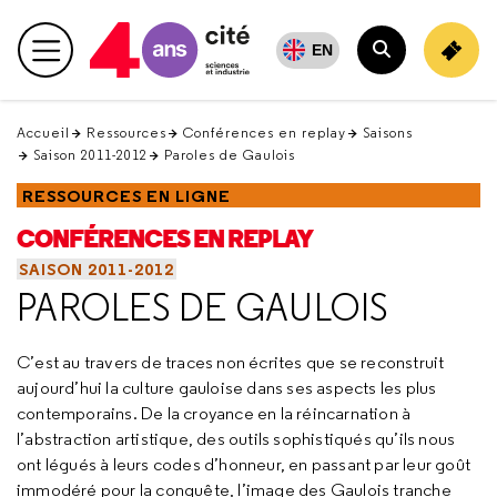
Retour
en
EN
Menu principal
haut
Rechercher
Accueil
Ressources
Conférences en replay
Saisons
Saison 2011-2012
Paroles de Gaulois
RESSOURCES EN LIGNE
CONFÉRENCES EN REPLAY
SAISON 2011-2012
PAROLES DE GAULOIS
C’est au travers de traces non écrites que se reconstruit
aujourd’hui la culture gauloise dans ses aspects les plus
contemporains. De la croyance en la réincarnation à
l’abstraction artistique, des outils sophistiqués qu’ils nous
ont légués à leurs codes d’honneur, en passant par leur goût
immodéré pour la conquête, l’image des Gaulois tranche