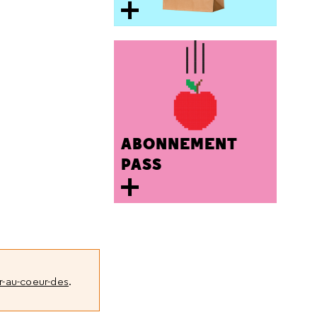
ABONNEMENT
PASS
r-au-coeur-des
.