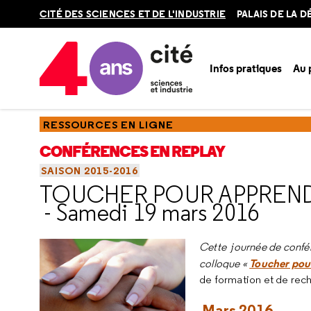
Retour
CITÉ DES SCIENCES ET DE L'INDUSTRIE
PALAIS DE LA 
en
haut
Infos pratiques
Au
Accueil
Ressources
Conférences en replay
Saisons
Sa
RESSOURCES EN LIGNE
CONFÉRENCES EN REPLAY
SAISON 2015-2016
TOUCHER POUR APPREN
- Samedi 19 mars 2016
Cette journée de confér
Toucher pou
colloque «
de formation et de rec
Mars 2016