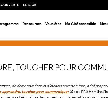
DÉCOUVERTE
LE BLOB
 programme
Ressources
Vous êtes
Ma Cité accessible
Mes 
ison 2015-2016
Toucher pour apprendre, toucher pour communiquer
DRE, TOUCHER POUR COMM
ences, de démonstrations et d’ateliers ouverte à tous, a été propos
r apprendre, toucher pour communiquer
»
de l’INS HEA (Instit
herche pour l’éducation des jeunes handicapés et les enseigneme