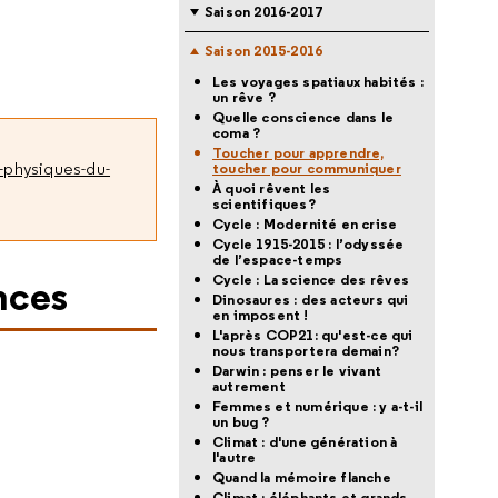
Saison 2016-2017
Saison 2015-2016
Les voyages spatiaux habités :
un rêve ?
Quelle conscience dans le
coma ?
Toucher pour apprendre,
-physiques-du-
toucher pour communiquer
À quoi rêvent les
scientifiques?
Cycle : Modernité en crise
Cycle 1915-2015 : l’odyssée
de l’espace-temps
nces
Cycle : La science des rêves
Dinosaures : des acteurs qui
en imposent !
L'après COP21: qu'est-ce qui
nous transportera demain?
Darwin : penser le vivant
autrement
Femmes et numérique : y a-t-il
un bug ?
Climat : d'une génération à
l'autre
Quand la mémoire flanche
Climat : éléphants et grands