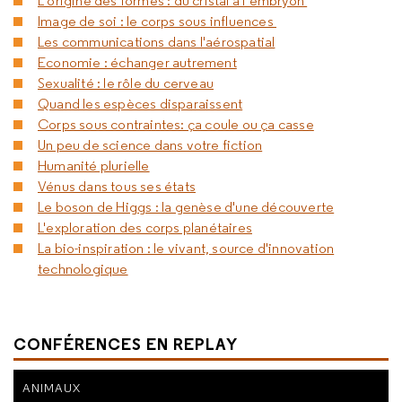
L’origine des formes : du cristal à l’embryon
Image de soi : le corps sous influences
Les communications dans l'aérospatial
Economie : échanger autrement
Sexualité : le rôle du cerveau
Quand les espèces disparaissent
Corps sous contraintes: ça coule ou ça casse
Un peu de science dans votre fiction
Humanité plurielle
Vénus dans tous ses états
Le boson de Higgs : la genèse d'une découverte
L'exploration des corps planétaires
La bio-inspiration : le vivant, source d'innovation
technologique
CONFÉRENCES EN REPLAY
ANIMAUX