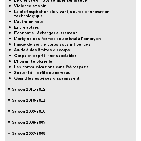
Le ciel va-t-il nous tomber sur la tête ?
Violence et soin
La bio-inspiration : le vivant, source d'innovation
technologique
L'autre en nous
Entre autres
Économie : échanger autrement
L’origine des formes : du cristal à l’embryon
Image de soi : le corps sous influences
Au-delà des limites du corps
Corps et esprit : indissociables
L'humanité plurielle
Les communications dans l'aérospatial
Sexualité : le rôle du cerveau
Quand les espèces disparaissent
Saison 2011-2012
Saison 2010-2011
Saison 2009-2010
Saison 2008-2009
Saison 2007-2008