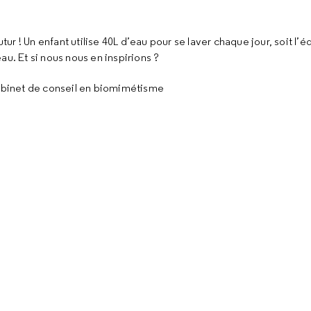
tur ! Un enfant utilise 40L d’eau pour se laver chaque jour, soit l’
 eau. Et si nous nous en inspirions ?
abinet de conseil en biomimétisme