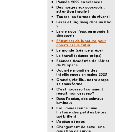
L'année 2022 en sciences
Des nuages aux sous-sols :
attention fragile !
Toutes les formes du vivant !
Laser et Big Bang dans un labo
?
La vie sous l'eau, un monde à
découvrir
S'inspirer de la nature pour
construire le futur
Le monde (séance prépa)
Le travail (séance prépa)
Séances Académie de l’Air et
de l’Espace
Journée mondiale des
intelligences animales 2023
Grandir, vieillir... notre corps
se transforme
C'est nouveau ! comment
réagit mon cerveau?
Dans l’océan, des animaux
lumineux
Bioluminescence : une
histoire des petites bêtes
qui brillent
L'océan et nous
Changement de sexe : une
question de survie