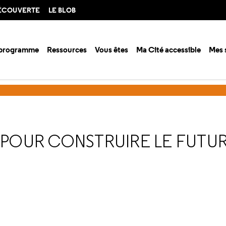
DÉCOUVERTE
LE BLOB
 programme
Ressources
Vous êtes
Ma Cité accessible
Mes 
ison 2022-2023
S'inspirer de la nature pour construire le futur
E POUR CONSTRUIRE LE FUTU