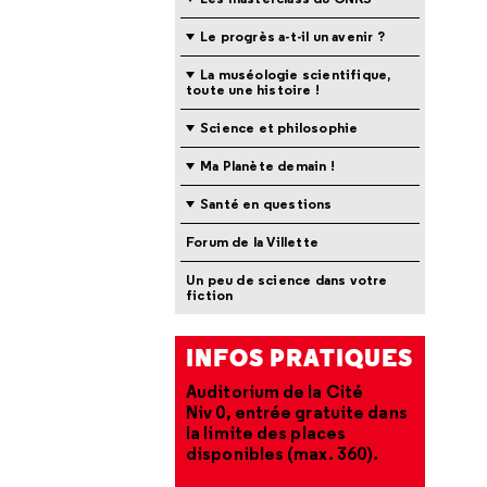
Le progrès a-t-il un avenir ?
La muséologie scientifique,
toute une histoire !
Science et philosophie
Ma Planète demain !
Santé en questions
Forum de la Villette
Un peu de science dans votre
fiction
INFOS PRATIQUES
Auditorium de la Cité
Niv 0, entrée gratuite dans
la limite des places
disponibles (max. 360).