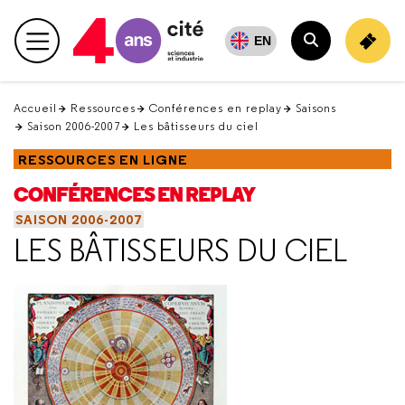
Retour
en
EN
Menu principal
haut
Rechercher
Accueil
Ressources
Conférences en replay
Saisons
Saison 2006-2007
Les bâtisseurs du ciel
RESSOURCES EN LIGNE
CONFÉRENCES EN REPLAY
SAISON 2006-2007
LES BÂTISSEURS DU CIEL