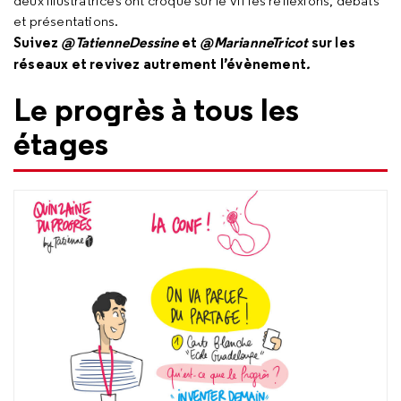
deux illustratrices ont croqué sur le vif les réflexions, débats
et présentations.
Suivez
@TatienneDessine
et
@MarianneTricot
sur les
réseaux et revivez autrement l’évènement
.
Le progrès à tous les
étages