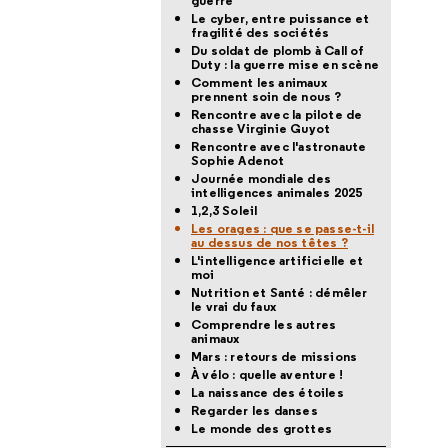
guerre
Le cyber, entre puissance et
fragilité des sociétés
Du soldat de plomb à Call of
Duty : la guerre mise en scène
Comment les animaux
prennent soin de nous ?
Rencontre avec la pilote de
chasse Virginie Guyot
Rencontre avec l'astronaute
Sophie Adenot
Journée mondiale des
intelligences animales 2025
1,2,3 Soleil
Les orages : que se passe-t-il
au dessus de nos têtes ?
L'intelligence artificielle et
moi
Nutrition et Santé : démêler
le vrai du faux
Comprendre les autres
animaux
Mars : retours de missions
À vélo : quelle aventure !
La naissance des étoiles
Regarder les danses
Le monde des grottes