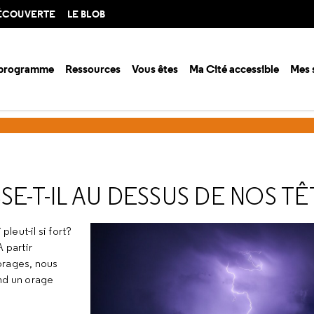
DÉCOUVERTE
LE BLOB
 programme
Ressources
Vous êtes
Ma Cité accessible
Mes 
ison 2024-2025
Les orages : que se passe-t-il au dessus de nos têtes ?
SE-T-IL AU DESSUS DE NOS TÊ
eut-il si fort?
 partir
orages, nous
nd un orage