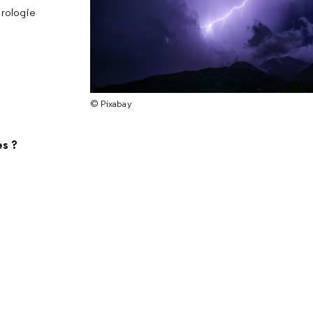
orologie
© Pixabay
es ?