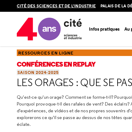
Retour
CITÉ DES SCIENCES ET DE L'INDUSTRIE
PALAIS DE LA 
en
haut
Infos pratiques
Au
Accueil
Ressources
Conférences en replay
Saisons
Sa
RESSOURCES EN LIGNE
CONFÉRENCES EN REPLAY
SAISON 2024-2025
LES ORAGES : QUE SE PAS
Qu'est-ce qu'un orage? Comment se forme-t-il? Pourquoi pl
Pourquoi provoque-t-il des rafales de vent? Des éclairs? A
d'expériences, de vidéos et de nos propres souvenirs d'
explorerons ce qu'il se passe au dessus de nos têtes qua
éclate.