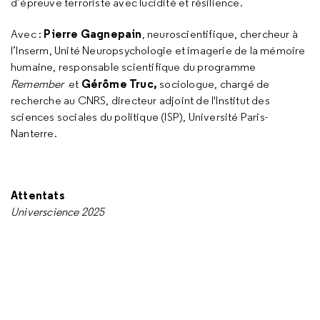
d’épreuve terroriste avec lucidité et résilience.
Pierre Gagnepain
Avec :
, neuroscientifique, chercheur à
l’Inserm, Unité Neuropsychologie et imagerie de la mémoire
humaine, responsable scientifique du programme
Gérôme Truc,
Remember
et
sociologue, chargé de
recherche au CNRS, directeur adjoint de l'Institut des
sciences sociales du politique (ISP), Université Paris-
Nanterre.
Attentats
Universcience 2025