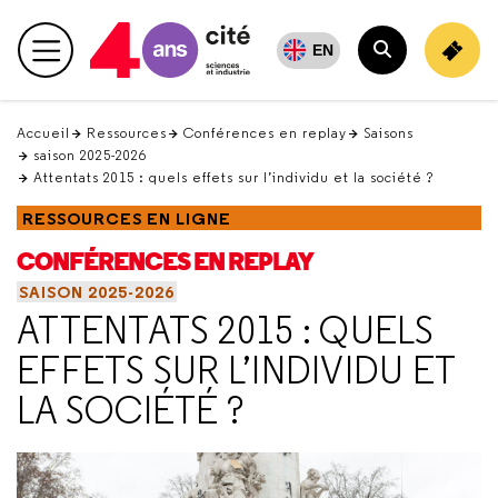
Retour
en
EN
Menu principal
haut
Rechercher
Accueil
Ressources
Conférences en replay
Saisons
saison 2025-2026
Attentats 2015 : quels effets sur l’individu et la société ?
RESSOURCES EN LIGNE
CONFÉRENCES EN REPLAY
SAISON 2025-2026
ATTENTATS 2015 : QUELS
EFFETS SUR L’INDIVIDU ET
LA SOCIÉTÉ ?