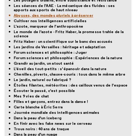
Les potagers urbains, entre subsistance et résistance
Les séances de l’AAE - La mécanique des fluides : ses
apports aux sports de haut niveau
Abysses, des mondes pluriels à préserver
Cultiver nos intelligences artificielles
L’azote, marqueur de l’anthropocène
Le monde de l'azote - Fritz Haber, la promesse trahie de la
science
Fritz Haber : un scientifique sur le banc des accusés
Les jardins de Versailles : héritage et adaptation
Forum sciences et philosophie : Juger
Forum sciences et philosophie : Expériences de la nature
Grandir au jardin, un atout santé
L'éveil des tout-petits : s’épanouir dans la nature
Chenilles, piverts, chauve-souris : tous dans le même arbre
Le jardin, naturel ou fabriqué ?
Étoiles filantes, météorites : des cailloux venus de l’espace
Écouter le passé, c'est possible
Mes 9 vies de chat
Filles et garçons, entrez dans la danse !
Carte blanche à Éric Serra
Journée mondiale des intelligences animales
Dans la peau d'un iceberg
En finir avec les fake news sur le cerveau
Trous noirs : 40 ans de traque
Dans la peau d'un nuage