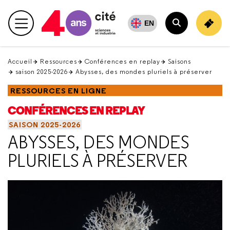
Retour
en
EN
Menu principal
haut
Rechercher
Accueil
Ressources
Conférences en replay
Saisons
saison 2025-2026
Abysses, des mondes pluriels à préserver
RESSOURCES EN LIGNE
CONFÉRENCES EN REPLAY
SAISON 2025-2026
ABYSSES, DES MONDES
PLURIELS À PRÉSERVER