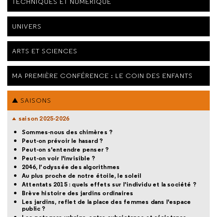
TECHNIQUES ET NUMÉRIQUE
UNIVERS
ARTS ET SCIENCES
MA PREMIÈRE CONFÉRENCE : LE COIN DES ENFANTS
SAISONS
saison 2025-2026
Sommes-nous des chimères ?
Peut-on prévoir le hasard ?
Peut-on s'entendre penser ?
Peut-on voir l'invisible ?
2046, l’odyssée des algorithmes
Au plus proche de notre étoile, le soleil
Attentats 2015 : quels effets sur l’individu et la société ?
Brève histoire des jardins ordinaires
Les jardins, reflet de la place des femmes dans l'espace
public ?