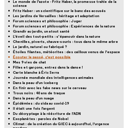
Le monde de l'azote - Fritz Haber, la promesse trahie de la
science
Fritz Haber : un scientifique sur le banc des accusés
Les jardins de Versailles : héritage et adaptation
Forum sciences et philosophie : Juger
Forum sciences et philosophie : Expériences de la nature
Grandir au jardin, un atout santé
L'éveil des tout-petits : s’épanouir dans la nature
Chenilles, piverts, chauve-souris : tous dans le même arbre
Le jardin, naturel ou fabriqué ?
Étoiles filantes, météorites : des cailloux venus de l’espace
Écouter le passé, c'est possible
Mes 9 vies de chat
Filles et garçons, entrez dans la danse !
Carte blanche à Éric Serra
Journée mondiale des intelligences animales
Dans la peau d'un iceberg
En finir avec les fake news sur le cerveau
Trous noirs : 40 ans de traque
Dans la peau d'un nuage
Épidémies : du sida au covid-19
Il était une fois l'argent
Du décryptage à la réécriture de l’ADN
Exoplanètes : paroles de Nobel
Climat : de la création du GIEC à aujourd'hui, l'urgence
perdure