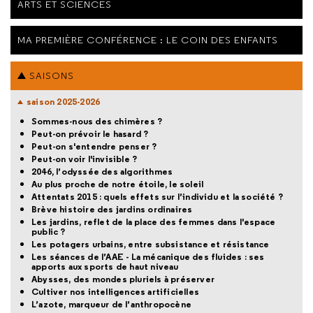
ARTS ET SCIENCES
MA PREMIÈRE CONFÉRENCE : LE COIN DES ENFANTS
SAISONS
saison 2025-2026
Sommes-nous des chimères ?
Peut-on prévoir le hasard ?
Peut-on s'entendre penser ?
Peut-on voir l'invisible ?
2046, l’odyssée des algorithmes
Au plus proche de notre étoile, le soleil
Attentats 2015 : quels effets sur l’individu et la société ?
Brève histoire des jardins ordinaires
Les jardins, reflet de la place des femmes dans l'espace
public ?
Les potagers urbains, entre subsistance et résistance
Les séances de l’AAE - La mécanique des fluides : ses
apports aux sports de haut niveau
Abysses, des mondes pluriels à préserver
Cultiver nos intelligences artificielles
L’azote, marqueur de l’anthropocène