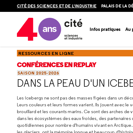
Retour
CITÉ DES SCIENCES ET DE L'INDUSTRIE
PALAIS DE LA 
en
haut
Infos pratiques
Au
Accueil
Ressources
Conférences en replay
Saisons
sa
RESSOURCES EN LIGNE
CONFÉRENCES EN REPLAY
SAISON 2025-2026
DANS LA PEAU D'UN ICEB
Les icebergs ne sont pas des masses figées dans un déc
Leurs couleurs et leurs formes varient. Ils jouent avec le ven
brouillard et les courants marins. Ce sont des arches de 
dans les écosystèmes des eaux froides, des partenaires d
quotidiennes pour nombre d'humains vivant en Arctique. 
les glaciers, ont la mémoire longue et beaucoup d'histoir