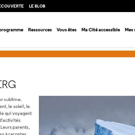
DÉCOUVERTE
LE BLOB
 programme
Ressources
Vous êtes
Ma Cité accessible
Mes 
ison 2025-2026
Dans la peau d'un iceberg
ERG
or sublime.
t, le soleil, le
vie qui voyagent
'activités
Leurs parents,
es à raconter.