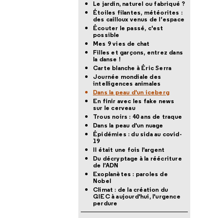
Le jardin, naturel ou fabriqué ?
Étoiles filantes, météorites :
des cailloux venus de l’espace
Écouter le passé, c'est
possible
Mes 9 vies de chat
Filles et garçons, entrez dans
la danse !
Carte blanche à Éric Serra
Journée mondiale des
intelligences animales
Dans la peau d'un iceberg
En finir avec les fake news
sur le cerveau
Trous noirs : 40 ans de traque
Dans la peau d'un nuage
Épidémies : du sida au covid-
19
Il était une fois l'argent
Du décryptage à la réécriture
de l’ADN
Exoplanètes : paroles de
Nobel
Climat : de la création du
GIEC à aujourd'hui, l'urgence
perdure