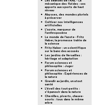
Les séances de l’AAE - La
mécanique des fluides : ses
apports aux sports de haut
niveau
Abysses, des mondes pluriels
à préserver
Cultiver nos intelligences
artificielles
L’azote, marqueur de
l’anthropocène
Le monde de l'azote - Fritz
Haber, la promesse trahie de
la science
Fritz Haber : un scientifique
sur le banc des accusés
Les jardins de Versailles :
héritage et adaptation
Forum sciences et
philosophie : Juger
Forum sciences et
philosophie : Expériences de
la nature
Grandir au jardin, un atout
santé
L'éveil des tout-petits :
s’épanouir dans la nature
Chenilles, piverts, chauve-
souris : tous dans le même
arbre