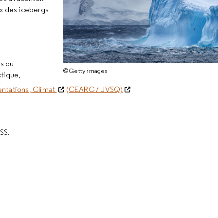
ix des icebergs
.
ts du
©Getty images
ctique,
entations, Climat
(CEARC / UVSQ)
ESS.