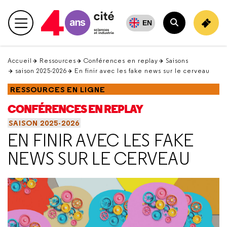
Retour
en
EN
Menu principal
haut
Rechercher
Accueil
Ressources
Conférences en replay
Saisons
saison 2025-2026
En finir avec les fake news sur le cerveau
RESSOURCES EN LIGNE
CONFÉRENCES EN REPLAY
SAISON 2025-2026
EN FINIR AVEC LES FAKE
NEWS SUR LE CERVEAU