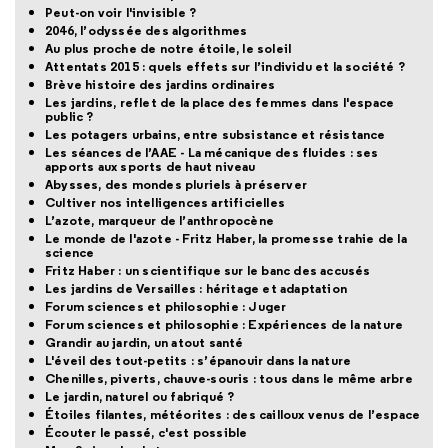
Peut-on voir l'invisible ?
2046, l’odyssée des algorithmes
Au plus proche de notre étoile, le soleil
Attentats 2015 : quels effets sur l’individu et la société ?
Brève histoire des jardins ordinaires
Les jardins, reflet de la place des femmes dans l'espace
public ?
Les potagers urbains, entre subsistance et résistance
Les séances de l’AAE - La mécanique des fluides : ses
apports aux sports de haut niveau
Abysses, des mondes pluriels à préserver
Cultiver nos intelligences artificielles
L’azote, marqueur de l’anthropocène
Le monde de l'azote - Fritz Haber, la promesse trahie de la
science
Fritz Haber : un scientifique sur le banc des accusés
Les jardins de Versailles : héritage et adaptation
Forum sciences et philosophie : Juger
Forum sciences et philosophie : Expériences de la nature
Grandir au jardin, un atout santé
L'éveil des tout-petits : s’épanouir dans la nature
Chenilles, piverts, chauve-souris : tous dans le même arbre
Le jardin, naturel ou fabriqué ?
Étoiles filantes, météorites : des cailloux venus de l’espace
Écouter le passé, c'est possible